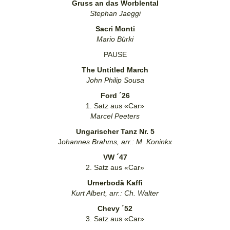
Gruss an das Worblental
Stephan Jaeggi
Sacri Monti
Mario Bürki
PAUSE
The Untitled March
John Philip Sousa
Ford ´26
1. Satz aus «Car»
Marcel Peeters
Ungarischer Tanz Nr. 5
J
ohannes Brahms, arr.: M. Koninkx
VW ´47
2. Satz aus «Car»
Urnerbodä Kaffi
Kurt Albert, arr.: Ch. Walter
Chevy ´52
3. Satz aus «Car»