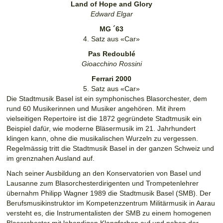
Land of Hope and Glory
Edward Elgar
MG ´63
4. Satz aus «Car»
Pas Redoublé
Gioacchino Rossini
Ferrari 2000
5. Satz aus «Car»
Die Stadtmusik Basel ist ein symphonisches Blasorchester, dem
rund 60 Musikerinnen und Musiker angehören. Mit ihrem
vielseitigen Repertoire ist die 1872 gegründete Stadtmusik ein
Beispiel dafür, wie moderne Bläsermusik im 21. Jahrhundert
klingen kann, ohne die musikalischen Wurzeln zu vergessen.
Regelmässig tritt die Stadtmusik Basel in der ganzen Schweiz und
im grenznahen Ausland auf.
Nach seiner Ausbildung an den Konservatorien von Basel und
Lausanne zum Blasorchesterdirigenten und Trompetenlehrer
übernahm Philipp Wagner 1989 die Stadtmusik Basel (SMB). Der
Berufsmusikinstruktor im Kompetenzzentrum Militärmusik in Aarau
versteht es, die Instrumentalisten der SMB zu einem homogenen
Blasorchester mit lebendigen Klangfarben auf und neben der